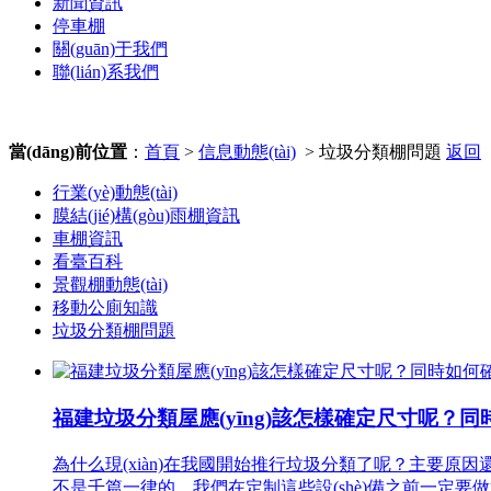
新聞資訊
停車棚
關(guān)于我們
聯(lián)系我們
當(dāng)前位置
：
首頁
>
信息動態(tài)
> 垃圾分類棚問題
返回
行業(yè)動態(tài)
膜結(jié)構(gòu)雨棚資訊
車棚資訊
看臺百科
景觀棚動態(tài)
移動公廁知識
垃圾分類棚問題
福建垃圾分類屋應(yīng)該怎樣確定尺寸呢？同時如
為什么現(xiàn)在我國開始推行垃圾分類了呢？主要原因還是為了
不是千篇一律的，我們在定制這些設(shè)備之前一定要做好尺寸