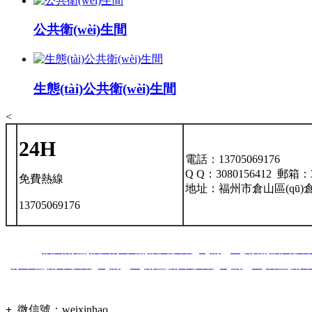
公共衛(wèi)生間
生態(tài)公共衛(wèi)生間
<
24H
電話：13705069176
Q Q：3080156412 郵箱：3
免費熱線
地址：福州市倉山區(qū)倉山萬
13705069176
主營：
福州雨棚
,
福州停車棚
,
福州膜結(jié)構(gòu)雨棚
,
福州膜結(j
停車棚
,
南平膜結(jié)構(gòu)雨棚
,
南平膜結(jié)構(gòu)看臺
,
南
構(gòu
+
微信號：
weixinhao