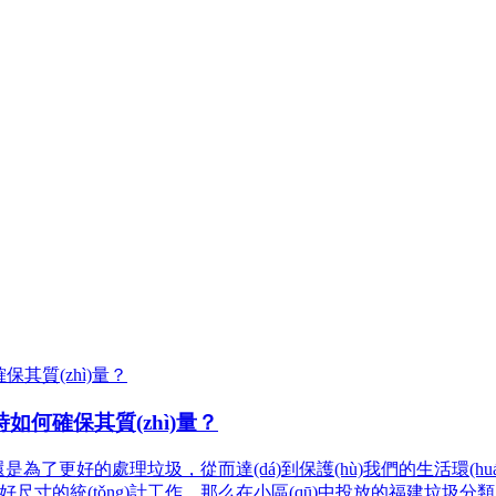
何確保其質(zhì)量？
更好的處理垃圾，從而達(dá)到保護(hù)我們的生活環(hu
的統(tǒng)計工作。那么在小區(qū)中投放的福建垃圾分類屋應