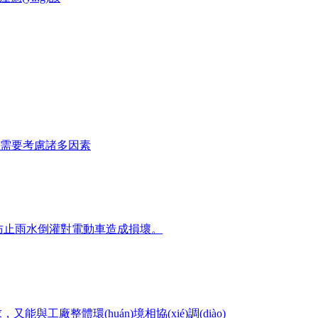
陽棚需要考慮諸多因素
，防止雨水倒灌對電動車造成損壞。
又能與工廠整體環(huán)境相協(xié)調(diào)