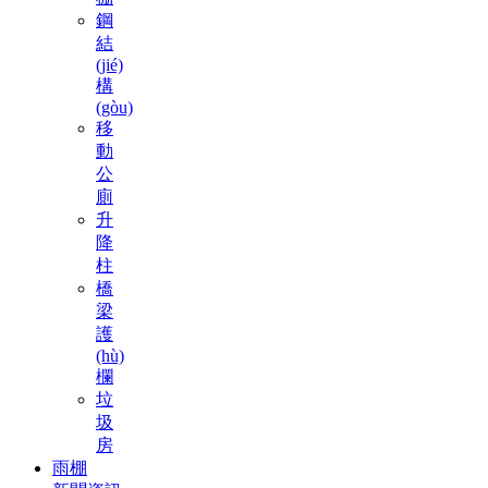
鋼
結
(jié)
構
(gòu)
移
動
公
廁
升
降
柱
橋
梁
護
(hù)
欄
垃
圾
房
雨棚