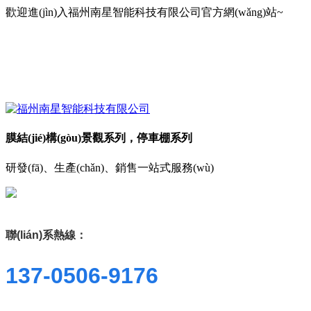
歡迎進(jìn)入福州南星智能科技有限公司官方網(wǎng)站~
膜結(jié)構(gòu)景觀系列，停車棚系列
研發(fā)、生產(chǎn)、銷售一站式服務(wù)
聯(lián)系熱線：
137-0506-9176