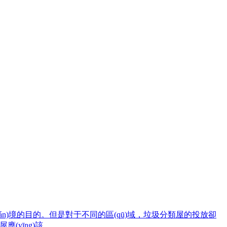
án)境的目的。但是對于不同的區(qū)域，垃圾分類屋的投放卻
(yīng)該