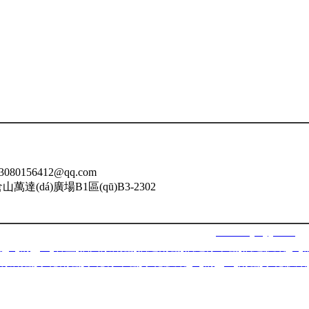
080156412@qq.com
達(dá)廣場B1區(qū)B3-2302
福州南星智能科技有限公司 網(wǎng)址：
www.lnjsbyy.com
ié)構(gòu)看臺
,
福州景觀棚
,
福建雨棚
,
福建停車棚
,
福建膜結(jié)
平景觀棚
,
寧德雨棚
,
寧德停車棚
,
寧德膜結(jié)構(gòu)雨棚
,
寧德膜結(j
)雨棚,莆田膜結(jié)構(gòu)看臺,莆田景觀棚,龍巖,漳州,三明,泉州,
備案號：
閩ICP備2020016298號-1
技術(shù)支持：