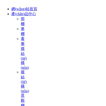
網(wǎng)站首頁
產(chǎn)品中心
雨
棚
車
棚
看
臺
膜
結
(jié)
構
(gòu)
膜
結
(jié)
構
(gòu)
景
觀
棚