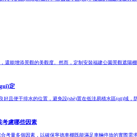
間，還能增添景觀的美觀度。然而，定制安裝福建公園景觀遮
uī)定
g)良好且便于排水的位置，避免設(shè)置在低洼易積水區(qū)域
ng)該考慮哪些因素
，需要綜合考量多個因素，以確保寧德車棚既能滿足車輛停放的實際需求，