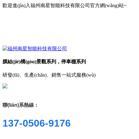
歡迎進(jìn)入福州南星智能科技有限公司官方網(wǎng)站~
膜結(jié)構(gòu)景觀系列，停車棚系列
研發(fā)、生產(chǎn)、銷售一站式服務(wù)
聯(lián)系熱線：
137-0506-9176