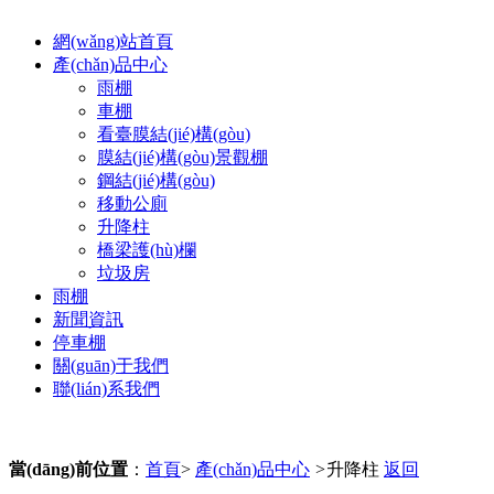
網(wǎng)站首頁
產(chǎn)品中心
雨棚
車棚
看臺膜結(jié)構(gòu)
膜結(jié)構(gòu)景觀棚
鋼結(jié)構(gòu)
移動公廁
升降柱
橋梁護(hù)欄
垃圾房
雨棚
新聞資訊
停車棚
關(guān)于我們
聯(lián)系我們
當(dāng)前位置
：
首頁
>
產(chǎn)品中心
>
升降柱
返回