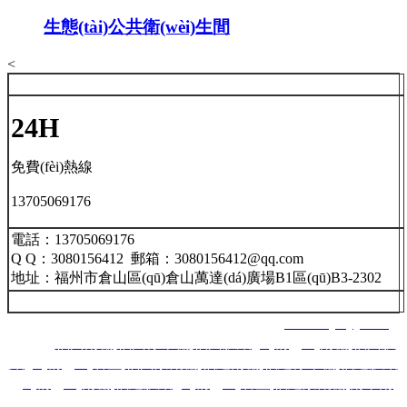
生態(tài)公共衛(wèi)生間
<
24H
免費(fèi)熱線
13705069176
電話：13705069176
Q Q：3080156412 郵箱：3080156412@qq.com
地址：福州市倉山區(qū)倉山萬達(dá)廣場B1區(qū)B3-2302
福州南星智能科技有限公司 網(wǎng)址：
www.lnjsbyy.com
主營：
福州雨棚
,
福州停車棚
,
福州膜結(jié)構(gòu)雨棚
,
福州膜
結(jié)構(gòu)看臺
,
福州景觀棚
,
福建雨棚
,
福建停車棚
,
福建膜結
(jié)構(gòu)雨棚
,
福建膜結(jié)構(gòu)看臺
,
福建景觀棚
,
南平雨
棚
,
南平停車棚
,
南平膜結(jié)構(gòu)雨棚
,
南平膜結(jié)構(gòu)