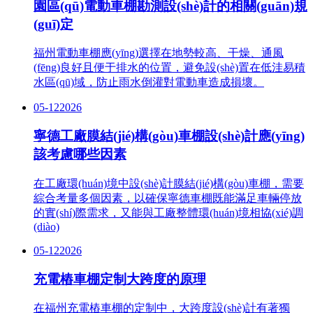
園區(qū)電動車棚勘測設(shè)計的相關(guān)規
(guī)定
福州電動車棚應(yīng)選擇在地勢較高、干燥、通風
(fēng)良好且便于排水的位置，避免設(shè)置在低洼易積
水區(qū)域，防止雨水倒灌對電動車造成損壞。
05-12
2026
寧德工廠膜結(jié)構(gòu)車棚設(shè)計應(yīng)
該考慮哪些因素
在工廠環(huán)境中設(shè)計膜結(jié)構(gòu)車棚，需要
綜合考量多個因素，以確保寧德車棚既能滿足車輛停放
的實(shí)際需求，又能與工廠整體環(huán)境相協(xié)調
(diào)
05-12
2026
充電樁車棚定制大跨度的原理
在福州充電樁車棚的定制中，大跨度設(shè)計有著獨