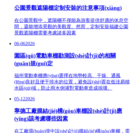
公園景觀遮陽棚定制安裝的注意事項(xiàng)
在公園景觀中，遮陽棚不僅能為游客提供舒適的休息空
間，還能增添景觀的美觀度。然而，定制安裝福建公園
景觀遮陽棚需要考慮諸多因素
06-06
2026
園區(qū)電動車棚勘測設(shè)計(jì)的相關
(guān)規(guī)定
福州電動車棚應(yīng)選擇在地勢較高、干燥、通風
(fēng)良好且便于排水的位置，避免設(shè)置在低洼易積
水區(qū)域，防止雨水倒灌對電動車造成損壞。
05-12
2026
寧德工廠膜結(jié)構(gòu)車棚設(shè)計(jì)應
(yīng)該考慮哪些因素
在工廠環(huán)境中設(shè)計(jì)膜結(jié)構(gòu)車棚，需