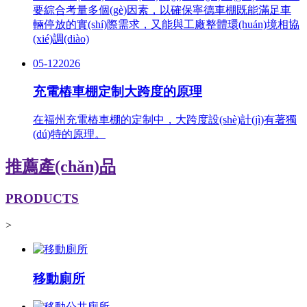
要綜合考量多個(gè)因素，以確保寧德車棚既能滿足車
輛停放的實(shí)際需求，又能與工廠整體環(huán)境相協
(xié)調(diào)
05-12
2026
充電樁車棚定制大跨度的原理
在福州充電樁車棚的定制中，大跨度設(shè)計(jì)有著獨
(dú)特的原理。
推薦產(chǎn)品
PRODUCTS
>
移動廁所