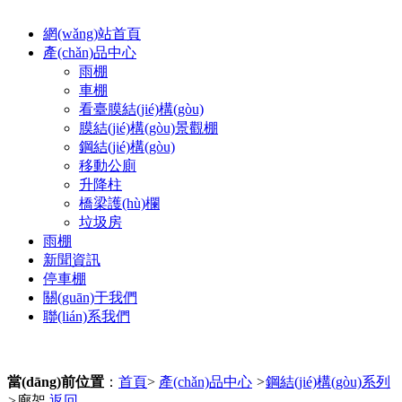
網(wǎng)站首頁
產(chǎn)品中心
雨棚
車棚
看臺膜結(jié)構(gòu)
膜結(jié)構(gòu)景觀棚
鋼結(jié)構(gòu)
移動公廁
升降柱
橋梁護(hù)欄
垃圾房
雨棚
新聞資訊
停車棚
關(guān)于我們
聯(lián)系我們
當(dāng)前位置
：
首頁
>
產(chǎn)品中心
>
鋼結(jié)構(gòu)系列
>
廊架
返回