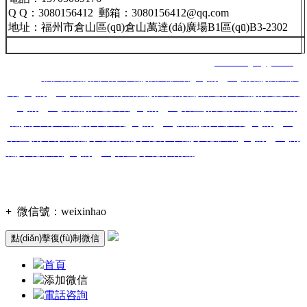
Q Q：3080156412 郵箱：3080156412@qq.com
地址：福州市倉山區(qū)倉山萬達(dá)廣場B1區(qū)B3-2302
福州南星智能科技有限公司 網(wǎng)址：
www.lnjsbyy.com
主營：
福州雨棚
,
福州停車棚
,
福州膜結(jié)構(gòu)雨棚
,
福州膜
結(jié)構(gòu)看臺
,
福州景觀棚
,
福建雨棚
,
福建停車棚
,
福建膜結
(jié)構(gòu)雨棚
,
福建膜結(jié)構(gòu)看臺
,
福建景觀棚
,
南平雨
棚
,
南平停車棚
,
南平膜結(jié)構(gòu)雨棚
,
南平膜結(jié)構(gòu)
看臺
,
南平景觀棚
,
寧德雨棚
,
寧德停車棚
,
寧德膜結(jié)構(gòu)雨
棚
,
寧德膜結(jié)構(gòu)看臺
,
寧德景觀棚
,莆田雨棚,莆田停車棚,
莆
田膜結(jié)構(gòu)雨棚,莆田膜結(jié)構(gòu)看臺,莆田景觀
棚,龍巖,漳州,三明,泉州,廈門等城市！
備案號：
閩ICP備2020016298號-1
技術(shù)支持：
+
微信號：
weixinhao
點(diǎn)擊復(fù)制微信
首頁
添加微信
電話咨詢