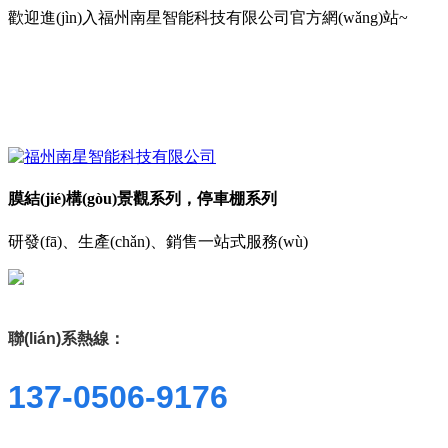
歡迎進(jìn)入福州南星智能科技有限公司官方網(wǎng)站~
膜結(jié)構(gòu)景觀系列，停車棚系列
研發(fā)、生產(chǎn)、銷售一站式服務(wù)
聯(lián)系熱線：
137-0506-9176