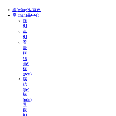
網(wǎng)站首頁
產(chǎn)品中心
雨
棚
車
棚
看
臺
膜
結
(jié)
構
(gòu)
膜
結
(jié)
構
(gòu)
景
觀
棚