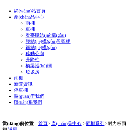
網(wǎng)站首頁
產(chǎn)品中心
雨棚
車棚
看臺膜結(jié)構(gòu)
膜結(jié)構(gòu)景觀棚
鋼結(jié)構(gòu)
移動公廁
升降柱
橋梁護(hù)欄
垃圾房
雨棚
新聞資訊
停車棚
關(guān)于我們
聯(lián)系我們
當(dāng)前位置
：
首頁
>
產(chǎn)品中心
>
雨棚系列
>
耐力板雨
棚
返回