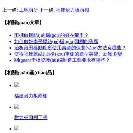
上一條:
工地廁所
下一條:
福建耐力板雨棚
【相關(guān)文章】
雨棚做鋼結(jié)構(gòu)的好在哪里？
如何做好南平膜結(jié)構(gòu)雨棚的防腐
淺析莆田移動廁所使用壽命的保養(yǎng)方法有哪些？
使得福建膜結(jié)構(gòu)車棚的造型美觀、新穎多變
關(guān)于橋梁護(hù)欄制造工藝要求有哪些？
【相關(guān)產(chǎn)品】
福建耐力板雨棚
耐力板雨棚工程