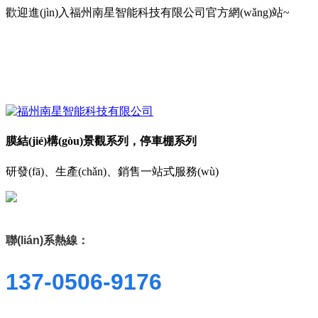
歡迎進(jìn)入福州南星智能科技有限公司官方網(wǎng)站~
膜結(jié)構(gòu)景觀系列，停車棚系列
研發(fā)、生產(chǎn)、銷售一站式服務(wù)
聯(lián)系熱線：
137-0506-9176