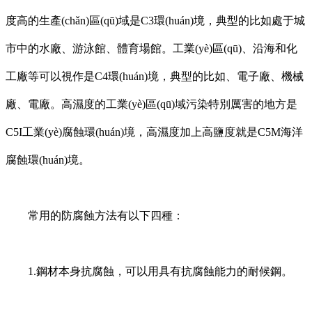
度高的生產(chǎn)區(qū)域是C3環(huán)境，典型的比如處于城
市中的水廠、游泳館、體育場館。工業(yè)區(qū)、沿海和化
工廠等可以視作是C4環(huán)境，典型的比如、電子廠、機械
廠、電廠。高濕度的工業(yè)區(qū)域污染特別厲害的地方是
C5I工業(yè)腐蝕環(huán)境，高濕度加上高鹽度就是C5M海洋
腐蝕環(huán)境。
常用的防腐蝕方法有以下四種：
1.鋼材本身抗腐蝕，可以用具有抗腐蝕能力的耐候鋼。