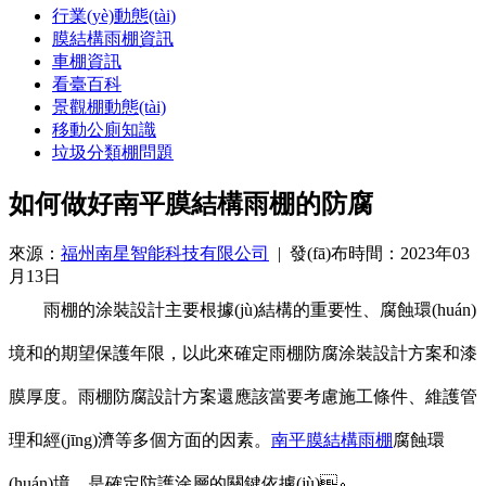
行業(yè)動態(tài)
膜結構雨棚資訊
車棚資訊
看臺百科
景觀棚動態(tài)
移動公廁知識
垃圾分類棚問題
如何做好南平膜結構雨棚的防腐
來源：
福州南星智能科技有限公司
| 發(fā)布時間：2023年03
月13日
雨棚的涂裝設計主要根據(jù)結構的重要性、腐蝕環(huán)
境和的期望保護年限，以此來確定雨棚防腐涂裝設計方案和漆
膜厚度。雨棚防腐設計方案還應該當要考慮施工條件、維護管
理和經(jīng)濟等多個方面的因素。
南平膜結構雨棚
腐蝕環
(huán)境，是確定防護涂層的關鍵依據(jù)。