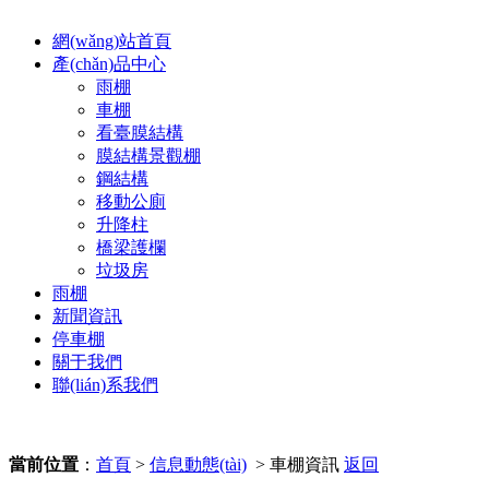
網(wǎng)站首頁
產(chǎn)品中心
雨棚
車棚
看臺膜結構
膜結構景觀棚
鋼結構
移動公廁
升降柱
橋梁護欄
垃圾房
雨棚
新聞資訊
停車棚
關于我們
聯(lián)系我們
當前位置
：
首頁
>
信息動態(tài)
> 車棚資訊
返回