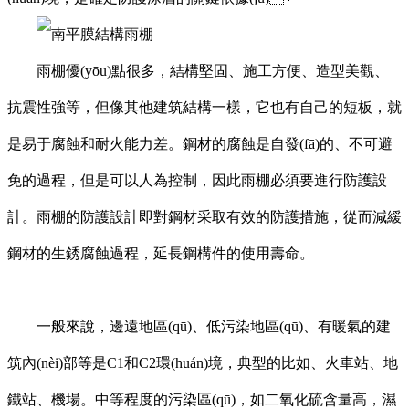
雨棚優(yōu)點很多，結構堅固、施工方便、造型美觀、
抗震性強等，但像其他建筑結構一樣，它也有自己的短板，就
是易于腐蝕和耐火能力差。鋼材的腐蝕是自發(fā)的、不可避
免的過程，但是可以人為控制，因此雨棚必須要進行防護設
計。雨棚的防護設計即對鋼材采取有效的防護措施，從而減緩
鋼材的生銹腐蝕過程，延長鋼構件的使用壽命。
一般來說，邊遠地區(qū)、低污染地區(qū)、有暖氣的建
筑內(nèi)部等是C1和C2環(huán)境，典型的比如、火車站、地
鐵站、機場。中等程度的污染區(qū)，如二氧化硫含量高，濕