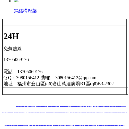
鋼結構廊架
24H
免費熱線
13705069176
電話：13705069176
Q Q：3080156412 郵箱：3080156412@qq.com
地址：福州市倉山區(qū)倉山萬達廣場B1區(qū)B3-2302
福州南星智能科技有限公司 網(wǎng)址：
www.lnjsbyy.com
主營：
福州雨棚
,
福州停車棚
,
福州膜結構雨棚
,
福州膜結構看臺
,
福州景觀棚
,
福建雨棚
,
福建停車棚
,
福建膜結構雨棚
,
福建膜結構
看臺
,
福建景觀棚
,
南平雨棚
,
南平停車棚
,
南平膜結構雨棚
,
南平
膜結構看臺
,
南平景觀棚
,
寧德雨棚
,
寧德停車棚
,
寧德膜結構雨