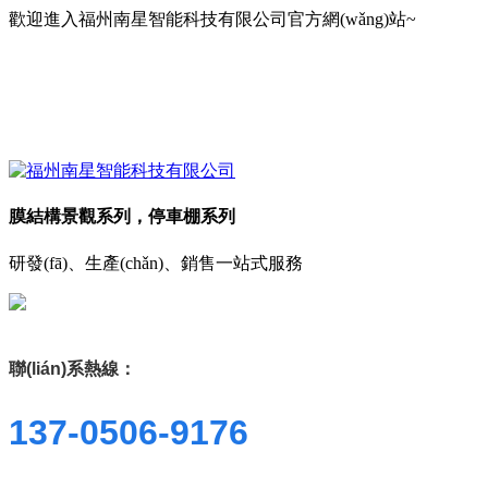
歡迎進入福州南星智能科技有限公司官方網(wǎng)站~
膜結構景觀系列，停車棚系列
研發(fā)、生產(chǎn)、銷售一站式服務
聯(lián)系熱線：
137-0506-9176