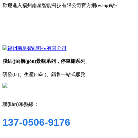
歡迎進入福州南星智能科技有限公司官方網(wǎng)站~
膜結(jié)構(gòu)景觀系列，停車棚系列
研發(fā)、生產(chǎn)、銷售一站式服務
聯(lián)系熱線：
137-0506-9176