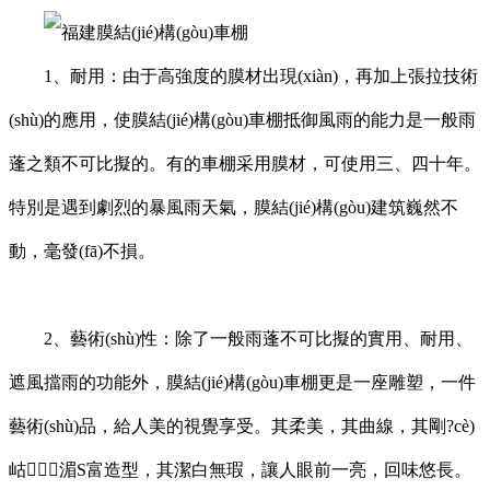
1、耐用：由于高強度的膜材出現(xiàn)，再加上張拉技術
(shù)的應用，使膜結(jié)構(gòu)車棚抵御風雨的能力是一般雨
蓬之類不可比擬的。有的車棚采用膜材，可使用三、四十年。
特別是遇到劇烈的暴風雨天氣，膜結(jié)構(gòu)建筑巍然不
動，毫發(fā)不損。
2、藝術(shù)性：除了一般雨蓬不可比擬的實用、耐用、
遮風擋雨的功能外，膜結(jié)構(gòu)車棚更是一座雕塑，一件
藝術(shù)品，給人美的視覺享受。其柔美，其曲線，其剛?cè)
岵湄S富造型，其潔白無瑕，讓人眼前一亮，回味悠長。