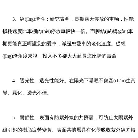
3、經(jīng)濟性：研究表明，長期露天停放的車輛，性能
損耗速度比車棚內(nèi)停放車輛快一倍。而膜結(jié)構(gòu)車
棚更能真正呵護您的愛車，減緩您愛車的老化速度。從經
(jīng)濟角度來說，投入不多卻大大延長您座騎的壽命。
4、透光性：透光性能好。在陽光下曝曬不會產(chǎn)生黃
變、霧化、透光不佳。
5、耐候性：表面有防紫外線的共擠層，可防止太陽紫外
線引起的樹脂疲勞變黃。表面共擠層具有化學吸收紫外線并轉