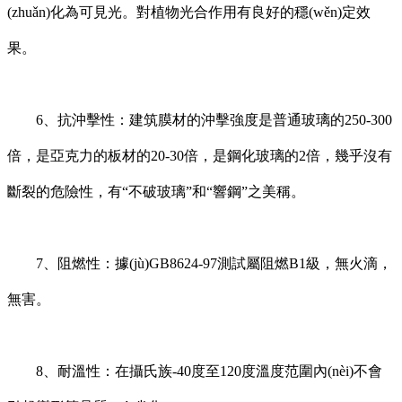
(zhuǎn)化為可見光。對植物光合作用有良好的穩(wěn)定效
果。
6、抗沖擊性：建筑膜材的沖擊強度是普通玻璃的250-300
倍，是亞克力的板材的20-30倍，是鋼化玻璃的2倍，幾乎沒有
斷裂的危險性，有“不破玻璃”和“響鋼”之美稱。
7、阻燃性：據(jù)GB8624-97測試屬阻燃B1級，無火滴，
無害。
8、耐溫性：在攝氏族-40度至120度溫度范圍內(nèi)不會