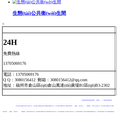
生態(tài)公共衛(wèi)生間
<
24H
免費熱線
13705069176
電話：13705069176
Q Q：3080156412 郵箱：3080156412@qq.com
地址：福州市倉山區(qū)倉山萬達(dá)廣場B1區(qū)B3-2302
福州南星智能科技有限公司 網(wǎng)址：
www.lnjsbyy.com
主營：
福州雨棚
,
福州停車棚
,
福州膜結(jié)構(gòu)雨棚
,
福州膜
結(jié)構(gòu)看臺
,
福州景觀棚
,
福建雨棚
,
福建停車棚
,
福建膜結
(jié)構(gòu)雨棚
,
福建膜結(jié)構(gòu)看臺
,
福建景觀棚
,
南平雨