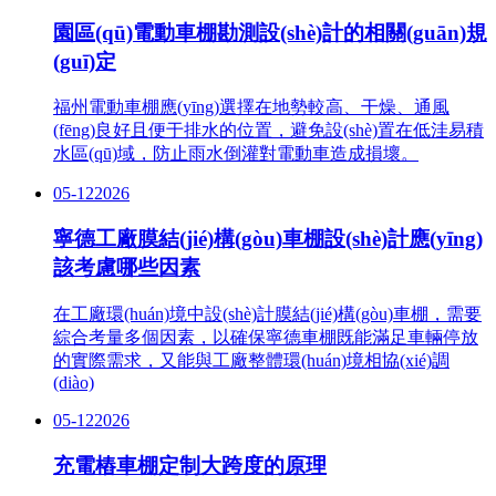
園區(qū)電動車棚勘測設(shè)計的相關(guān)規
(guī)定
福州電動車棚應(yīng)選擇在地勢較高、干燥、通風
(fēng)良好且便于排水的位置，避免設(shè)置在低洼易積
水區(qū)域，防止雨水倒灌對電動車造成損壞。
05-12
2026
寧德工廠膜結(jié)構(gòu)車棚設(shè)計應(yīng)
該考慮哪些因素
在工廠環(huán)境中設(shè)計膜結(jié)構(gòu)車棚，需要
綜合考量多個因素，以確保寧德車棚既能滿足車輛停放
的實際需求，又能與工廠整體環(huán)境相協(xié)調
(diào)
05-12
2026
充電樁車棚定制大跨度的原理