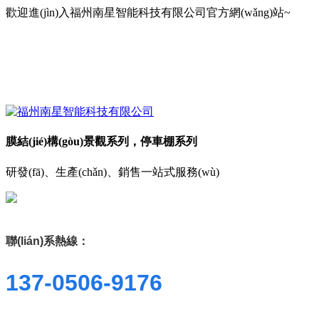
歡迎進(jìn)入福州南星智能科技有限公司官方網(wǎng)站~
膜結(jié)構(gòu)景觀系列，停車棚系列
研發(fā)、生產(chǎn)、銷售一站式服務(wù)
聯(lián)系熱線：
137-0506-9176