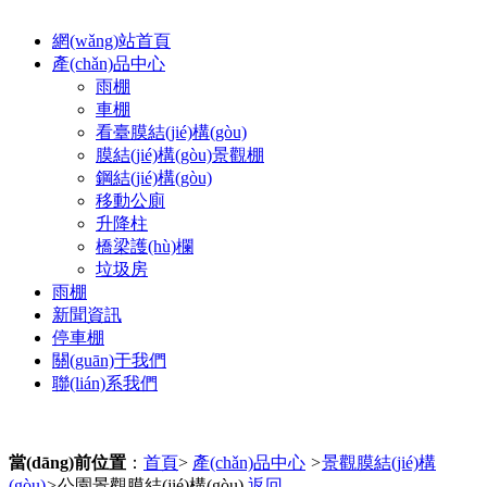
網(wǎng)站首頁
產(chǎn)品中心
雨棚
車棚
看臺膜結(jié)構(gòu)
膜結(jié)構(gòu)景觀棚
鋼結(jié)構(gòu)
移動公廁
升降柱
橋梁護(hù)欄
垃圾房
雨棚
新聞資訊
停車棚
關(guān)于我們
聯(lián)系我們
當(dāng)前位置
：
首頁
>
產(chǎn)品中心
>
景觀膜結(jié)構
(gòu)
>
公園景觀膜結(jié)構(gòu)
返回