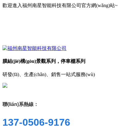
歡迎進入福州南星智能科技有限公司官方網(wǎng)站~
膜結(jié)構(gòu)景觀系列，停車棚系列
研發(fā)、生產(chǎn)、銷售一站式服務(wù)
聯(lián)系熱線：
137-0506-9176