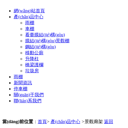
網(wǎng)站首頁
產(chǎn)品中心
雨棚
車棚
看臺膜結(jié)構(gòu)
膜結(jié)構(gòu)景觀棚
鋼結(jié)構(gòu)
移動公廁
升降柱
橋梁護欄
垃圾房
雨棚
新聞資訊
停車棚
關(guān)于我們
聯(lián)系我們
當(dāng)前位置
：
首頁
>
產(chǎn)品中心
>
景觀廊架
返回