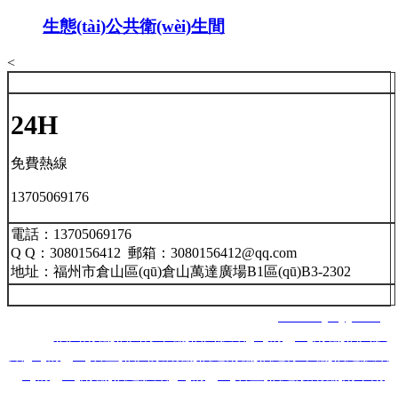
生態(tài)公共衛(wèi)生間
<
24H
免費熱線
13705069176
電話：13705069176
Q Q：3080156412 郵箱：3080156412@qq.com
地址：福州市倉山區(qū)倉山萬達廣場B1區(qū)B3-2302
福州南星智能科技有限公司 網(wǎng)址：
www.lnjsbyy.com
主營：
福州雨棚
,
福州停車棚
,
福州膜結(jié)構(gòu)雨棚
,
福州膜
結(jié)構(gòu)看臺
,
福州景觀棚
,
福建雨棚
,
福建停車棚
,
福建膜結
(jié)構(gòu)雨棚
,
福建膜結(jié)構(gòu)看臺
,
福建景觀棚
,
南平雨
棚
,
南平停車棚
,
南平膜結(jié)構(gòu)雨棚
,
南平膜結(jié)構(gòu)