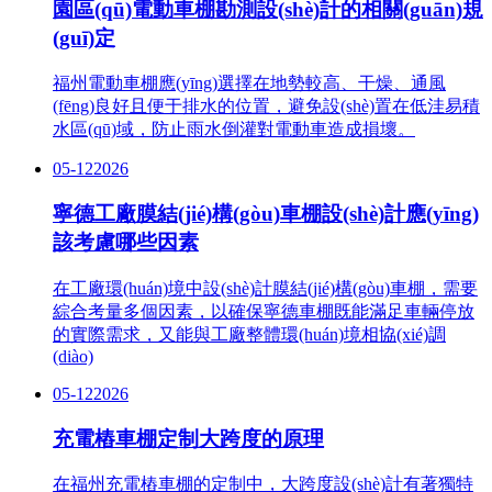
園區(qū)電動車棚勘測設(shè)計的相關(guān)規
(guī)定
福州電動車棚應(yīng)選擇在地勢較高、干燥、通風
(fēng)良好且便于排水的位置，避免設(shè)置在低洼易積
水區(qū)域，防止雨水倒灌對電動車造成損壞。
05-12
2026
寧德工廠膜結(jié)構(gòu)車棚設(shè)計應(yīng)
該考慮哪些因素
在工廠環(huán)境中設(shè)計膜結(jié)構(gòu)車棚，需要
綜合考量多個因素，以確保寧德車棚既能滿足車輛停放
的實際需求，又能與工廠整體環(huán)境相協(xié)調
(diào)
05-12
2026
充電樁車棚定制大跨度的原理
在福州充電樁車棚的定制中，大跨度設(shè)計有著獨特