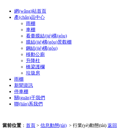
網(wǎng)站首頁
產(chǎn)品中心
雨棚
車棚
看臺膜結(jié)構(gòu)
膜結(jié)構(gòu)景觀棚
鋼結(jié)構(gòu)
移動公廁
升降柱
橋梁護欄
垃圾房
雨棚
新聞資訊
停車棚
關(guān)于我們
聯(lián)系我們
當前位置
：
首頁
>
信息動態(tài)
> 行業(yè)動態(tài)
返回