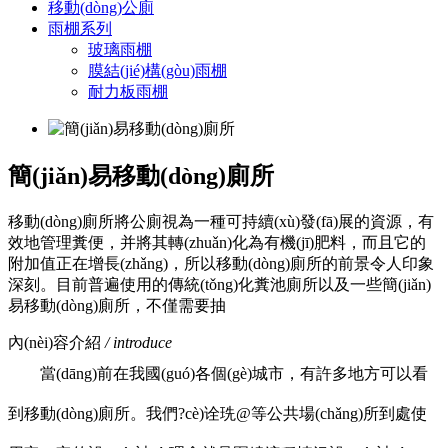
移動(dòng)公廁
雨棚系列
玻璃雨棚
膜結(jié)構(gòu)雨棚
耐力板雨棚
簡(jiǎn)易移動(dòng)廁所
移動(dòng)廁所將公廁視為一種可持續(xù)發(fā)展的資源，有
效地管理糞便，并將其轉(zhuǎn)化為有機(jī)肥料，而且它的
附加值正在增長(zhǎng)，所以移動(dòng)廁所的前景令人印象
深刻。目前普遍使用的傳統(tǒng)化糞池廁所以及一些簡(jiǎn)
易移動(dòng)廁所，不僅需要抽
內(nèi)容介紹
/ introduce
當(dāng)前在我國(guó)各個(gè)城市，有許多地方可以看
到移動(dòng)廁所。我們?cè)诠珗@等公共場(chǎng)所到處使