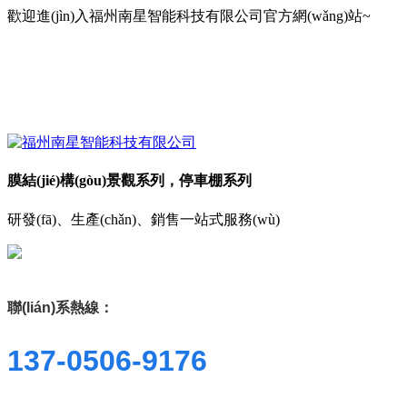
歡迎進(jìn)入福州南星智能科技有限公司官方網(wǎng)站~
膜結(jié)構(gòu)景觀系列，停車棚系列
研發(fā)、生產(chǎn)、銷售一站式服務(wù)
聯(lián)系熱線：
137-0506-9176