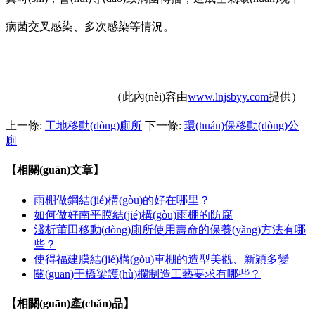
病菌交叉感染、多次感染等情況。
（此內(nèi)容由
www.lnjsbyy.com
提供）
上一條:
工地移動(dòng)廁所
下一條:
環(huán)保移動(dòng)公
廁
【相關(guān)文章】
雨棚做鋼結(jié)構(gòu)的好在哪里？
如何做好南平膜結(jié)構(gòu)雨棚的防腐
淺析莆田移動(dòng)廁所使用壽命的保養(yǎng)方法有哪
些？
使得福建膜結(jié)構(gòu)車棚的造型美觀、新穎多變
關(guān)于橋梁護(hù)欄制造工藝要求有哪些？
【相關(guān)產(chǎn)品】