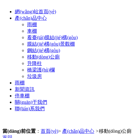
網(wǎng)站首頁(yè)
產(chǎn)品中心
雨棚
車棚
看臺(tái)膜結(jié)構(gòu)
膜結(jié)構(gòu)景觀棚
鋼結(jié)構(gòu)
移動(dòng)公廁
升降柱
橋梁護(hù)欄
垃圾房
雨棚
新聞資訊
停車棚
關(guān)于我們
聯(lián)系我們
當(dāng)前位置
：
首頁(yè)
>
產(chǎn)品中心
>
移動(dòng)公廁
返回