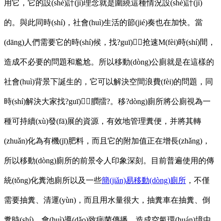
用它，它的設(shè)計(jì)理念就是圍繞這種情況設(shè)計(jì)
的。與此同時(shí)，社會(huì)生活的節(jié)奏也在加快。當
(dāng)人們需要它的時(shí)候，找?guī)抢速M(fèi)時(shí)間，
造成不必要的問題和尷尬。所以移動(dòng)公廁就是在這樣的
社會(huì)背景下誕生的，它可以解決空間浪費(fèi)的問題，同
時(shí)解決大家找?guī)膶擂?。移?dòng)廁所將公廁視為一
種可持續(xù)發(fā)展的資源，有效地管理糞便，并將其轉
(zhuǎn)化為有機(jī)肥料，而且它的附加值正在增長(zhǎng)，
所以移動(dòng)廁所的前景令人印象深刻。目前普遍使用的傳
統(tǒng)化糞池廁所以及一些
簡(jiǎn)易移動(dòng)廁所
，不僅
需要抽糞、清運(yùn)，而且用水量很大，抽糞車在抽糞、倒
糞時(shí)，會(huì)導(dǎo)致病菌傳播，造成空氣環(huán)境中