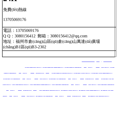
免費(fèi)熱線
13705069176
電話：13705069176
Q Q：3080156412 郵箱：3080156412@qq.com
地址：福州市倉(cāng)山區(qū)倉(cāng)山萬達(dá)廣場
(chǎng)B1區(qū)B3-2302
福州南星智能科技有限公司 網(wǎng)址：
www.lnjsbyy.com
主營(yíng)：
福州雨棚
,
福州停車棚
,
福州膜結(jié)構(gòu)雨棚
,
福
州膜結(jié)構(gòu)看臺(tái)
,
福州景觀棚
,
福建雨棚
,
福建停車棚
,
福建膜結(jié)構(gòu)雨棚
,
福建膜結(jié)構(gòu)看臺(tái)
,
福建景
觀棚
,
南平雨棚
,
南平停車棚
,
南平膜結(jié)構(gòu)雨棚
,
南平膜結
(jié)構(gòu)看臺(tái)
,
南平景觀棚
,
寧德雨棚
,
寧德停車棚
,
寧德膜
結(jié)構(gòu)雨棚
,
寧德膜結(jié)構(gòu)看臺(tái)
,
寧德景觀棚
,莆
田雨棚,莆田停車棚,莆
田膜結(jié)構(gòu)雨棚,莆田膜結(jié)構
(gòu)看臺(tái),莆田景觀棚,龍巖,漳州,三明,泉州,廈門等城市！
備案號(hào)：
閩ICP備2020016298號(hào)-1
技術(shù)支