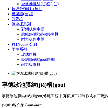
游泳池膜結(jié)構(gòu)
垃圾分類棚（屋）
橋梁護(hù)欄
升降柱
停車棚系列
彩鋼板停車棚
膜結(jié)構(gòu)停車棚
耐力板停車棚
移動(dòng)公廁
雨棚系列
玻璃雨棚
膜結(jié)構(gòu)雨棚
耐力板雨棚
寧德泳池膜結(jié)構(gòu)
寧德泳池膜結(jié)構(gòu)修建工程中所有加工和制作均在工廠內(nèi)完成
內(nèi)容介紹
/ introduce