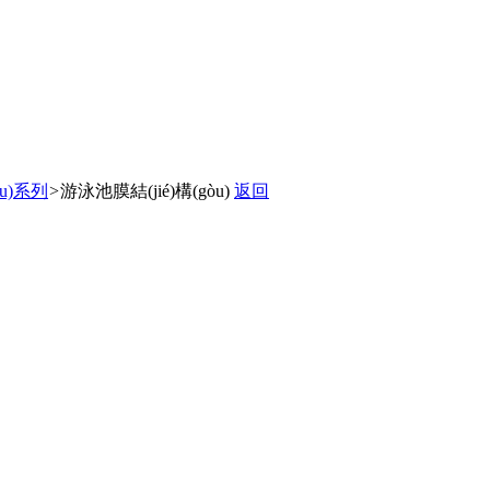
òu)系列
>
游泳池膜結(jié)構(gòu)
返回