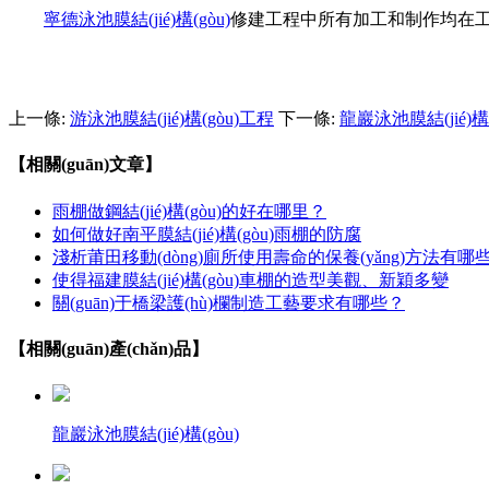
寧德泳池膜結(jié)構(gòu)
修建工程中所有加工和制作均在工廠內(nèi)完
上一條:
游泳池膜結(jié)構(gòu)工程
下一條:
龍巖泳池膜結(jié)構(
【相關(guān)文章】
雨棚做鋼結(jié)構(gòu)的好在哪里？
如何做好南平膜結(jié)構(gòu)雨棚的防腐
淺析莆田移動(dòng)廁所使用壽命的保養(yǎng)方法有哪些
使得福建膜結(jié)構(gòu)車棚的造型美觀、新穎多變
關(guān)于橋梁護(hù)欄制造工藝要求有哪些？
【相關(guān)產(chǎn)品】
龍巖泳池膜結(jié)構(gòu)