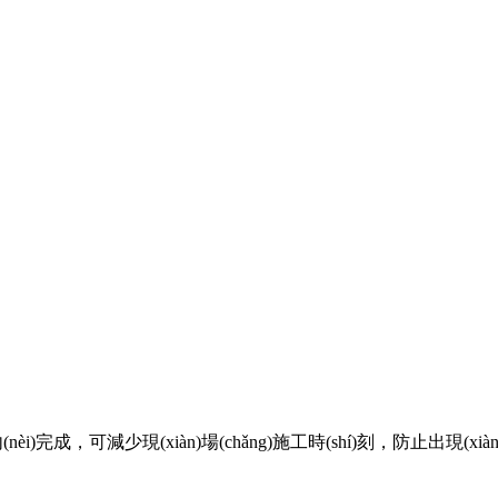
，可減少現(xiàn)場(chǎng)施工時(shí)刻，防止出現(xi