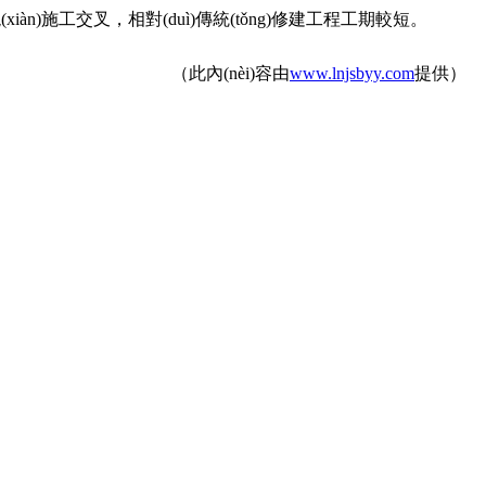
n)施工交叉，相對(duì)傳統(tǒng)修建工程工期較短。
（此內(nèi)容由
www.lnjsbyy.com
提供）