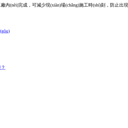
成，可減少現(xiàn)場(chǎng)施工時(shí)刻，防止出現(xià
gòu)
？