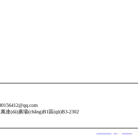
0156412@qq.com
á)廣場(chǎng)B1區(qū)B3-2302
福州南星智能科技有限公司 網(wǎng)址：
www.lnjsbyy.com