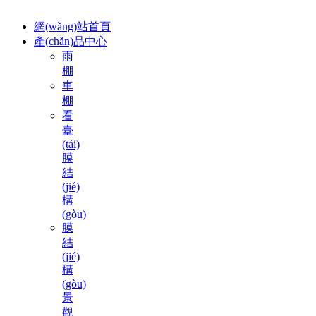
網(wǎng)站首頁
產(chǎn)品中心
雨
棚
車
棚
看
臺
(tái)
膜
結
(jié)
構
(gòu)
膜
結
(jié)
構
(gòu)
景
觀