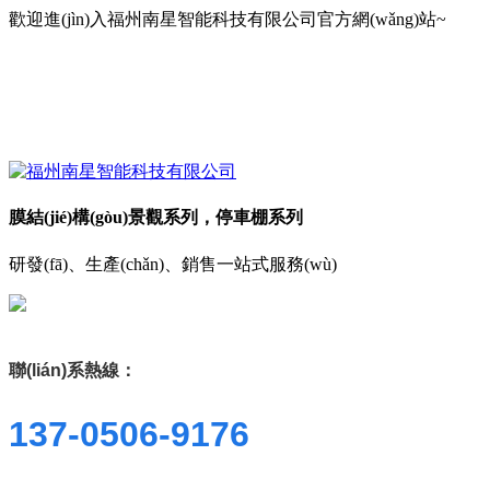
歡迎進(jìn)入福州南星智能科技有限公司官方網(wǎng)站~
膜結(jié)構(gòu)景觀系列，停車棚系列
研發(fā)、生產(chǎn)、銷售一站式服務(wù)
聯(lián)系熱線：
137-0506-9176