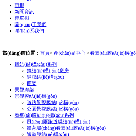
雨棚
新聞資訊
停車棚
關(guān)于我們
聯(lián)系我們
當(dāng)前位置
：
首頁
>
產(chǎn)品中心
>
看臺(tái)膜結(jié)構(g
鋼結(jié)構(gòu)系列
鋼結(jié)構(gòu)廠房
鋼膜結(jié)構(gòu)
廊架
景觀廊架
景觀膜結(jié)構(gòu)
道路景觀膜結(jié)構(gòu)
公園景觀膜結(jié)構(gòu)
看臺(tái)膜結(jié)構(gòu)系列
風(fēng)雨跑道膜結(jié)構(gòu)
體育場(chǎng)看臺(tái)膜結(jié)構(gòu)
通道膜結(jié)構(gòu)