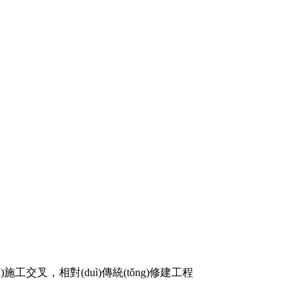
àn)施工交叉，相對(duì)傳統(tǒng)修建工程