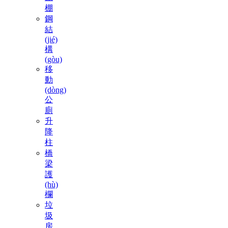
棚
鋼
結
(jié)
構
(gòu)
移
動
(dòng)
公
廁
升
降
柱
橋
梁
護
(hù)
欄
垃
圾
房