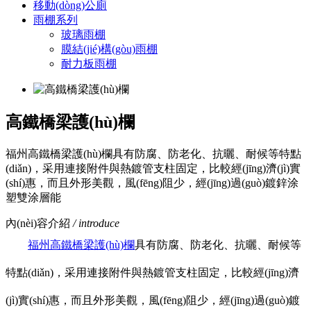
移動(dòng)公廁
雨棚系列
玻璃雨棚
膜結(jié)構(gòu)雨棚
耐力板雨棚
高鐵橋梁護(hù)欄
福州高鐵橋梁護(hù)欄具有防腐、防老化、抗曬、耐候等特點
(diǎn)，采用連接附件與熱鍍管支柱固定，比較經(jīng)濟(jì)實
(shí)惠，而且外形美觀，風(fēng)阻少，經(jīng)過(guò)鍍鋅涂
塑雙涂層能
內(nèi)容介紹
/ introduce
福州高鐵橋梁護(hù)欄
具有防腐、防老化、抗曬、耐候等
特點(diǎn)，采用連接附件與熱鍍管支柱固定，比較經(jīng)濟
(jì)實(shí)惠，而且外形美觀，風(fēng)阻少，經(jīng)過(guò)鍍