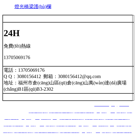
燈光橋梁護(hù)欄
24H
免費(fèi)熱線
13705069176
電話：13705069176
Q Q：3080156412 郵箱：3080156412@qq.com
地址：福州市倉(cāng)山區(qū)倉(cāng)山萬(wàn)達(dá)廣場
(chǎng)B1區(qū)B3-2302
福州南星智能科技有限公司 網(wǎng)址：
www.lnjsbyy.com
主營(yíng)：
福州雨棚
,
福州停車棚
,
福州膜結(jié)構(gòu)雨棚
,
福
州膜結(jié)構(gòu)看臺(tái)
,
福州景觀棚
,
福建雨棚
,
福建停車棚
,
福建膜結(jié)構(gòu)雨棚
,
福建膜結(jié)構(gòu)看臺(tái)
,
福建景
觀棚
,
南平雨棚
,
南平停車棚
,
南平膜結(jié)構(gòu)雨棚
,
南平膜結