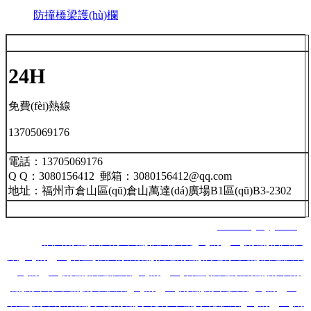
防撞橋梁護(hù)欄
24H
免費(fèi)熱線
13705069176
電話：13705069176
Q Q：3080156412 郵箱：3080156412@qq.com
地址：福州市倉山區(qū)倉山萬達(dá)廣場B1區(qū)B3-2302
福州南星智能科技有限公司 網(wǎng)址：
www.lnjsbyy.com
主營：
福州雨棚
,
福州停車棚
,
福州膜結(jié)構(gòu)雨棚
,
福州膜
結(jié)構(gòu)看臺
,
福州景觀棚
,
福建雨棚
,
福建停車棚
,
福建膜結
(jié)構(gòu)雨棚
,
福建膜結(jié)構(gòu)看臺
,
福建景觀棚
,
南平雨
棚
,
南平停車棚
,
南平膜結(jié)構(gòu)雨棚
,
南平膜結(jié)構(gòu)
看臺
,
南平景觀棚
,
寧德雨棚
,
寧德停車棚
,
寧德膜結(jié)構(gòu)雨