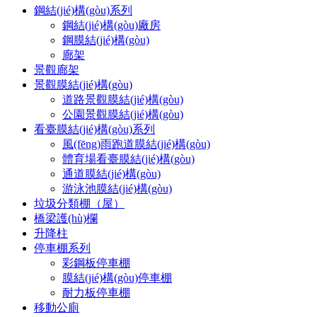
鋼結(jié)構(gòu)系列
鋼結(jié)構(gòu)廠房
鋼膜結(jié)構(gòu)
廊架
景觀廊架
景觀膜結(jié)構(gòu)
道路景觀膜結(jié)構(gòu)
公園景觀膜結(jié)構(gòu)
看臺膜結(jié)構(gòu)系列
風(fēng)雨跑道膜結(jié)構(gòu)
體育場看臺膜結(jié)構(gòu)
通道膜結(jié)構(gòu)
游泳池膜結(jié)構(gòu)
垃圾分類棚（屋）
橋梁護(hù)欄
升降柱
停車棚系列
彩鋼板停車棚
膜結(jié)構(gòu)停車棚
耐力板停車棚
移動公廁