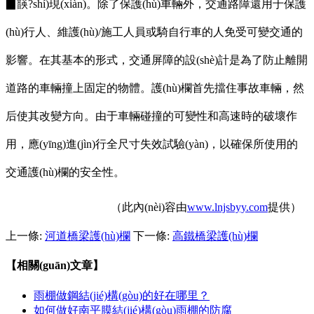
▉韺?shí)現(xiàn)。除了保護(hù)車輛外，交通路障還用于保護
(hù)行人、維護(hù)/施工人員或騎自行車的人免受可變交通的
影響。在其基本的形式，交通屏障的設(shè)計是為了防止離開
道路的車輛撞上固定的物體。護(hù)欄首先擋住事故車輛，然
后使其改變方向。由于車輛碰撞的可變性和高速時的破壞作
用，應(yīng)進(jìn)行全尺寸失效試驗(yàn)，以確保所使用的
交通護(hù)欄的安全性。
（此內(nèi)容由
www.lnjsbyy.com
提供）
上一條:
河道橋梁護(hù)欄
下一條:
高鐵橋梁護(hù)欄
【相關(guān)文章】
雨棚做鋼結(jié)構(gòu)的好在哪里？
如何做好南平膜結(jié)構(gòu)雨棚的防腐