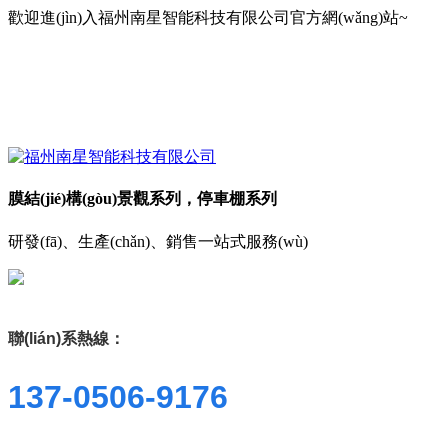
歡迎進(jìn)入福州南星智能科技有限公司官方網(wǎng)站~
膜結(jié)構(gòu)景觀系列，停車棚系列
研發(fā)、生產(chǎn)、銷售一站式服務(wù)
聯(lián)系熱線：
137-0506-9176