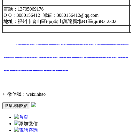
電話：13705069176
Q Q：3080156412 郵箱：3080156412@qq.com
地址：福州市倉山區(qū)倉山萬達廣場B1區(qū)B3-2302
福州南星智能科技有限公司 網址：
www.lnjsbyy.com
主營：
福州雨棚
,
福州停車棚
,
福州膜結構雨棚
,
福州膜結構看臺
,
福州景觀棚
,
福建雨棚
,
福建停車棚
,
福建膜結構雨棚
,
福建膜結構
看臺
,
福建景觀棚
,
南平雨棚
,
南平停車棚
,
南平膜結構雨棚
,
南平
膜結構看臺
,
南平景觀棚
,
寧德雨棚
,
寧德停車棚
,
寧德膜結構雨
棚
,
寧德膜結構看臺
,
寧德景觀棚
,莆田雨棚,莆田停車棚,莆
田膜
結構雨棚,莆田膜結構看臺,莆田景觀棚,龍巖,漳州,三明,泉州,廈
門等城市！
備案號：
閩ICP備2020016298號-1
技術支持：
+
微信號：
weixinhao
點擊復制微信
首頁
添加微信
電話咨詢