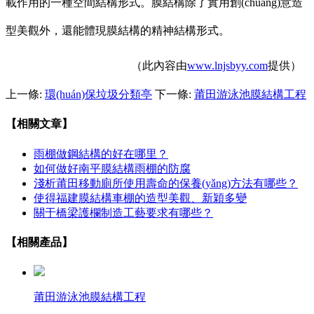
載作用的一種空間結構形式。膜結構除了實用創(chuàng)意造
型美觀外，還能體現膜結構的精神結構形式。
（此內容由
www.lnjsbyy.com
提供）
上一條:
環(huán)保垃圾分類亭
下一條:
莆田游泳池膜結構工程
【相關文章】
雨棚做鋼結構的好在哪里？
如何做好南平膜結構雨棚的防腐
淺析莆田移動廁所使用壽命的保養(yǎng)方法有哪些？
使得福建膜結構車棚的造型美觀、新穎多變
關于橋梁護欄制造工藝要求有哪些？
【相關產品】
莆田游泳池膜結構工程