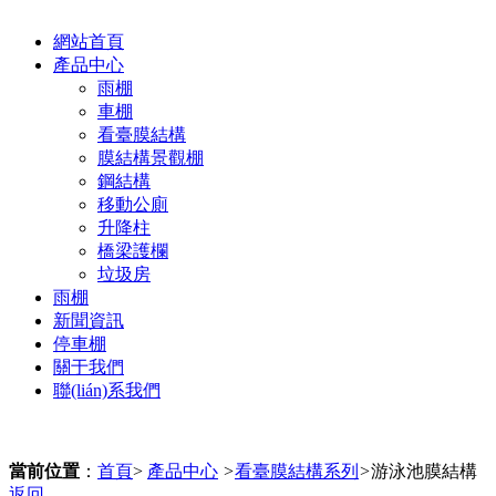
網站首頁
產品中心
雨棚
車棚
看臺膜結構
膜結構景觀棚
鋼結構
移動公廁
升降柱
橋梁護欄
垃圾房
雨棚
新聞資訊
停車棚
關于我們
聯(lián)系我們
當前位置
：
首頁
>
產品中心
>
看臺膜結構系列
>
游泳池膜結構
返回